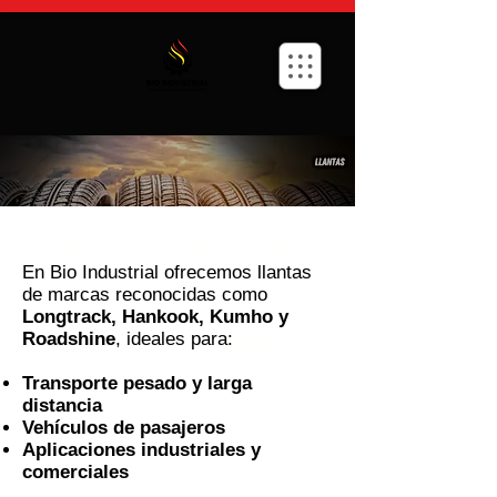
LLANTAS PARA CARGA,
PASAJEROS E
En Bio Industrial ofrecemos llantas
de marcas reconocidas como
INDUSTRIA
Longtrack, Hankook, Kumho y
Roadshine
, ideales para:
Rendimiento, seguridad y
durabilidad garantizada.
Transporte pesado y larga
distancia
Vehículos de pasajeros
Aplicaciones industriales y
comerciales